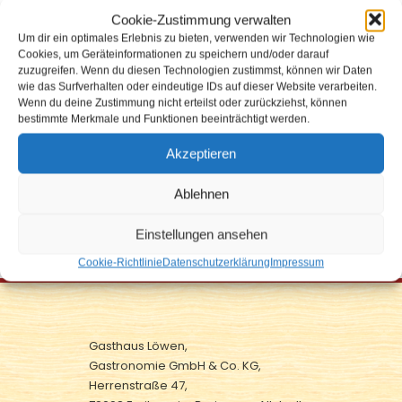
79098 Freiburg im Breisgau – Altstadt
Cookie-Zustimmung verwalten
Um dir ein optimales Erlebnis zu bieten, verwenden wir Technologien wie
Telefon:
+49 (0) 7 61 / 36 88 99-0
Cookies, um Geräteinformationen zu speichern und/oder darauf
E-Mail:
kontakt@hotelloewen.de
zuzugreifen. Wenn du diesen Technologien zustimmst, können wir Daten
wie das Surfverhalten oder eindeutige IDs auf dieser Website verarbeiten.
Allgemeine Geschäftsbedingungen
Wenn du deine Zustimmung nicht erteilst oder zurückziehst, können
bestimmte Merkmale und Funktionen beeinträchtigt werden.
Tischreservierung
Akzeptieren
Ablehnen
Hotelzimmer buchen
Einstellungen ansehen
Cookie-Richtlinie
Datenschutzerklärung
Impressum
Gasthaus Löwen,
Gastronomie GmbH & Co. KG,
Herrenstraße 47,